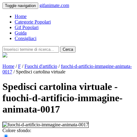
gifanimate.com
Toggle navigation
Home
Categorie Popolari
Gif Popolari
Guida
Consigliaci
Cerca
Home
/
F
/
Fuochi d'artificio
/
fuochi-d-artificio-immagine-animata-
0017
/ Spedisci cartolina virtuale
Spedisci cartolina virtuale -
fuochi-d-artificio-immagine-
animata-0017
Colore sfondo: