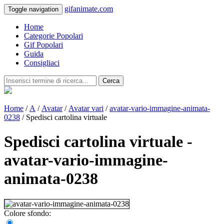
gifanimate.com
Toggle navigation
Home
Categorie Popolari
Gif Popolari
Guida
Consigliaci
Cerca
Home
/
A
/
Avatar
/
Avatar vari
/
avatar-vario-immagine-animata-
0238
/ Spedisci cartolina virtuale
Spedisci cartolina virtuale -
avatar-vario-immagine-
animata-0238
Colore sfondo: