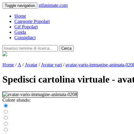
gifanimate.com
Toggle navigation
Home
Categorie Popolari
Gif Popolari
Guida
Consigliaci
Cerca
Home
/
A
/
Avatar
/
Avatar vari
/
avatar-vario-immagine-animata-020
Spedisci cartolina virtuale - a
Colore sfondo: