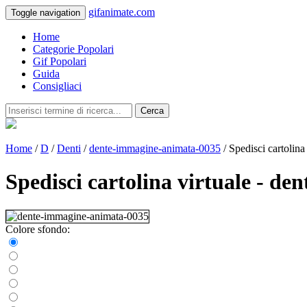
gifanimate.com
Toggle navigation
Home
Categorie Popolari
Gif Popolari
Guida
Consigliaci
Cerca
Home
/
D
/
Denti
/
dente-immagine-animata-0035
/ Spedisci cartolina 
Spedisci cartolina virtuale - d
Colore sfondo: