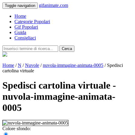
gifanimate.com
Toggle navigation
Home
Categorie Popolari
Gif Popolari
Guida
Consigliaci
Cerca
Home
/
N
/
Nuvole
/
nuvola-immagine-animata-0005
/ Spedisci
cartolina virtuale
Spedisci cartolina virtuale -
nuvola-immagine-animata-
0005
Colore sfondo: