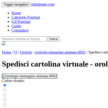
gifanimate.com
Toggle navigation
Home
Categorie Popolari
Gif Popolari
Guida
Consigliaci
Cerca
Home
/
O
/
Orologi
/
orologio-immagine-animata-0092
/ Spedisci cart
Spedisci cartolina virtuale - o
Colore sfondo: