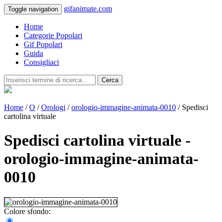
gifanimate.com
Toggle navigation
Home
Categorie Popolari
Gif Popolari
Guida
Consigliaci
Cerca
Home
/
O
/
Orologi
/
orologio-immagine-animata-0010
/ Spedisci
cartolina virtuale
Spedisci cartolina virtuale -
orologio-immagine-animata-
0010
Colore sfondo: