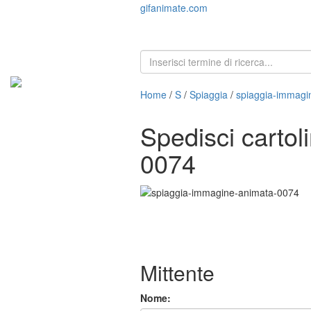
gifanimate.com
Home
/
S
/
Spiaggia
/
spiaggia-immagi
Spedisci cartol
0074
Mittente
Nome: