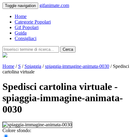
gifanimate.com
Toggle navigation
Home
Categorie Popolari
Gif Popolari
Guida
Consigliaci
Cerca
Home
/
S
/
Spiaggia
/
spiaggia-immagine-animata-0030
/ Spedisci
cartolina virtuale
Spedisci cartolina virtuale -
spiaggia-immagine-animata-
0030
Colore sfondo: