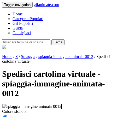
gifanimate.com
Toggle navigation
Home
Categorie Popolari
Gif Popolari
Guida
Consigliaci
Cerca
Home
/
S
/
Spiaggia
/
spiaggia-immagine-animata-0012
/ Spedisci
cartolina virtuale
Spedisci cartolina virtuale -
spiaggia-immagine-animata-
0012
Colore sfondo: