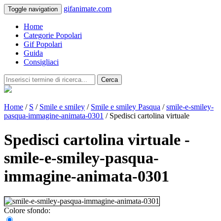
gifanimate.com
Toggle navigation
Home
Categorie Popolari
Gif Popolari
Guida
Consigliaci
Cerca
Home
/
S
/
Smile e smiley
/
Smile e smiley Pasqua
/
smile-e-smiley-
pasqua-immagine-animata-0301
/ Spedisci cartolina virtuale
Spedisci cartolina virtuale -
smile-e-smiley-pasqua-
immagine-animata-0301
Colore sfondo: