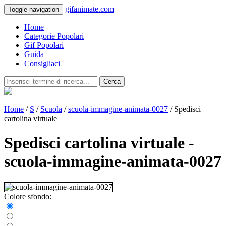
gifanimate.com
Toggle navigation
Home
Categorie Popolari
Gif Popolari
Guida
Consigliaci
Cerca
Home
/
S
/
Scuola
/
scuola-immagine-animata-0027
/ Spedisci
cartolina virtuale
Spedisci cartolina virtuale -
scuola-immagine-animata-0027
Colore sfondo: