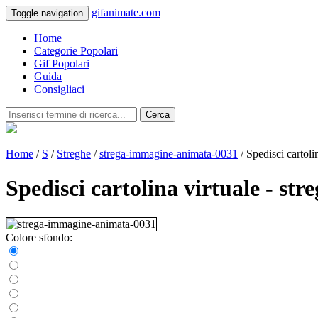
gifanimate.com
Toggle navigation
Home
Categorie Popolari
Gif Popolari
Guida
Consigliaci
Cerca
Home
/
S
/
Streghe
/
strega-immagine-animata-0031
/ Spedisci cartoli
Spedisci cartolina virtuale - s
Colore sfondo: