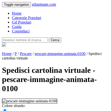
gifanimate.com
Toggle navigation
Home
Categorie Popolari
Gif Popolari
Guida
Consigliaci
Cerca
Home
/
P
/
Pescare
/
pescare-immagine-animata-0100
/ Spedisci
cartolina virtuale
Spedisci cartolina virtuale -
pescare-immagine-animata-
0100
Colore sfondo: