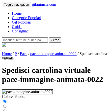
gifanimate.com
Toggle navigation
Home
Categorie Popolari
Gif Popolari
Guida
Consigliaci
Cerca
Home
/
P
/
Pace
/
pace-immagine-animata-0022
/ Spedisci cartolina
virtuale
Spedisci cartolina virtuale -
pace-immagine-animata-0022
Colore sfondo: