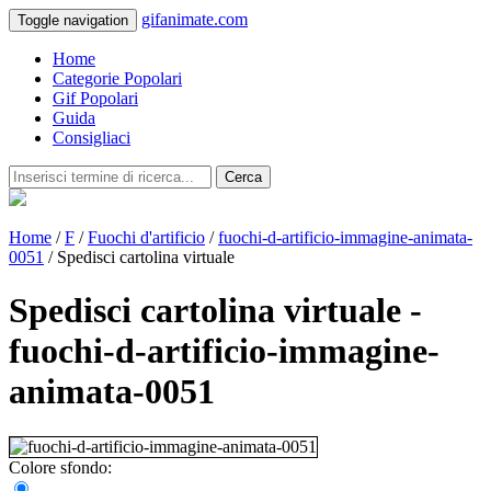
gifanimate.com
Toggle navigation
Home
Categorie Popolari
Gif Popolari
Guida
Consigliaci
Cerca
Home
/
F
/
Fuochi d'artificio
/
fuochi-d-artificio-immagine-animata-
0051
/ Spedisci cartolina virtuale
Spedisci cartolina virtuale -
fuochi-d-artificio-immagine-
animata-0051
Colore sfondo: