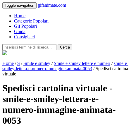
gifanimate.com
Toggle navigation
Home
Categorie Popolari
Gif Popolari
Guida
Consigliaci
Cerca
Home
/
S
/
Smile e smiley
/
Smile e smiley lettere e numeri
/
smile-e-
smiley-lettera-e-numero-immagine-animata-0053
/ Spedisci cartolina
virtuale
Spedisci cartolina virtuale -
smile-e-smiley-lettera-e-
numero-immagine-animata-
0053