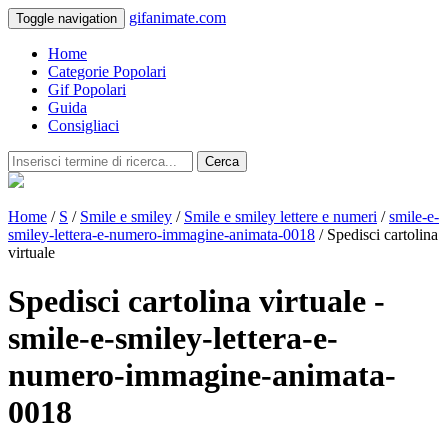
gifanimate.com
Toggle navigation
Home
Categorie Popolari
Gif Popolari
Guida
Consigliaci
Cerca
Home
/
S
/
Smile e smiley
/
Smile e smiley lettere e numeri
/
smile-e-
smiley-lettera-e-numero-immagine-animata-0018
/ Spedisci cartolina
virtuale
Spedisci cartolina virtuale -
smile-e-smiley-lettera-e-
numero-immagine-animata-
0018