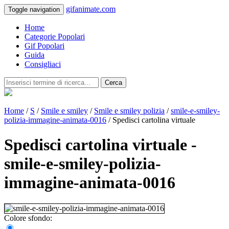
gifanimate.com
Toggle navigation
Home
Categorie Popolari
Gif Popolari
Guida
Consigliaci
Cerca
Home
/
S
/
Smile e smiley
/
Smile e smiley polizia
/
smile-e-smiley-
polizia-immagine-animata-0016
/ Spedisci cartolina virtuale
Spedisci cartolina virtuale -
smile-e-smiley-polizia-
immagine-animata-0016
Colore sfondo: