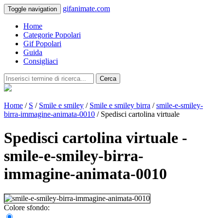
gifanimate.com
Toggle navigation
Home
Categorie Popolari
Gif Popolari
Guida
Consigliaci
Cerca
Home
/
S
/
Smile e smiley
/
Smile e smiley birra
/
smile-e-smiley-
birra-immagine-animata-0010
/ Spedisci cartolina virtuale
Spedisci cartolina virtuale -
smile-e-smiley-birra-
immagine-animata-0010
Colore sfondo: