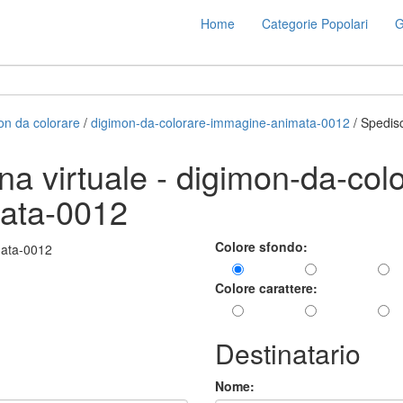
Home
Categorie Popolari
G
on da colorare
/
digimon-da-colorare-immagine-animata-0012
/ Spedisc
ina virtuale - digimon-da-col
ata-0012
Colore sfondo:
Colore carattere:
Destinatario
Nome: