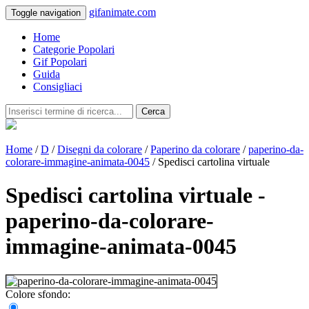
gifanimate.com
Toggle navigation
Home
Categorie Popolari
Gif Popolari
Guida
Consigliaci
Cerca
Home
/
D
/
Disegni da colorare
/
Paperino da colorare
/
paperino-da-
colorare-immagine-animata-0045
/ Spedisci cartolina virtuale
Spedisci cartolina virtuale -
paperino-da-colorare-
immagine-animata-0045
Colore sfondo: