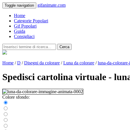
gifanimate.com
Toggle navigation
Home
Categorie Popolari
Gif Popolari
Guida
Consigliaci
Cerca
Home
/
D
/
Disegni da colorare
/
Luna da colorare
/
luna-da-colorare
Spedisci cartolina virtuale - l
Colore sfondo: