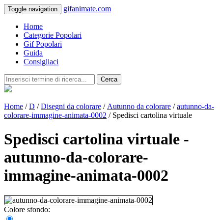
gifanimate.com
Toggle navigation
Home
Categorie Popolari
Gif Popolari
Guida
Consigliaci
Cerca
Home
/
D
/
Disegni da colorare
/
Autunno da colorare
/
autunno-da-
colorare-immagine-animata-0002
/ Spedisci cartolina virtuale
Spedisci cartolina virtuale -
autunno-da-colorare-
immagine-animata-0002
Colore sfondo: