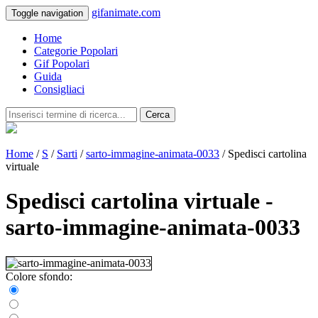
gifanimate.com
Toggle navigation
Home
Categorie Popolari
Gif Popolari
Guida
Consigliaci
Cerca
Home
/
S
/
Sarti
/
sarto-immagine-animata-0033
/ Spedisci cartolina
virtuale
Spedisci cartolina virtuale -
sarto-immagine-animata-0033
Colore sfondo: