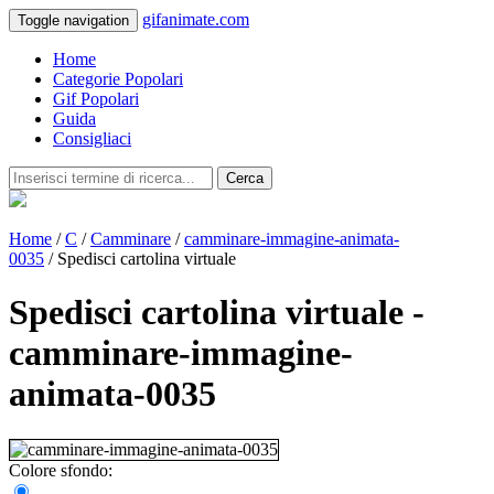
gifanimate.com
Toggle navigation
Home
Categorie Popolari
Gif Popolari
Guida
Consigliaci
Cerca
Home
/
C
/
Camminare
/
camminare-immagine-animata-
0035
/ Spedisci cartolina virtuale
Spedisci cartolina virtuale -
camminare-immagine-
animata-0035
Colore sfondo: