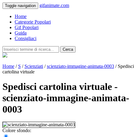
gifanimate.com
Toggle navigation
Home
Categorie Popolari
Gif Popolari
Guida
Consigliaci
Cerca
Home
/
S
/
Scienziati
/
scienziato-immagine-animata-0003
/ Spedisci
cartolina virtuale
Spedisci cartolina virtuale -
scienziato-immagine-animata-
0003
Colore sfondo: