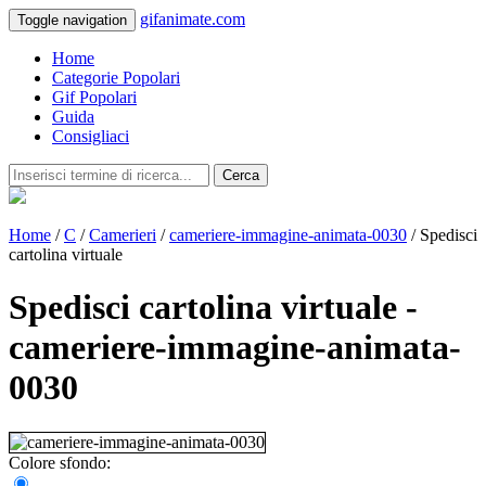
gifanimate.com
Toggle navigation
Home
Categorie Popolari
Gif Popolari
Guida
Consigliaci
Cerca
Home
/
C
/
Camerieri
/
cameriere-immagine-animata-0030
/ Spedisci
cartolina virtuale
Spedisci cartolina virtuale -
cameriere-immagine-animata-
0030
Colore sfondo: