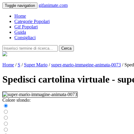
gifanimate.com
Toggle navigation
Home
Categorie Popolari
Gif Popolari
Guida
Consigliaci
Cerca
Home
/
S
/
Super Mario
/
super-mario-immagine-animata-0073
/ Spedi
Spedisci cartolina virtuale - 
Colore sfondo: