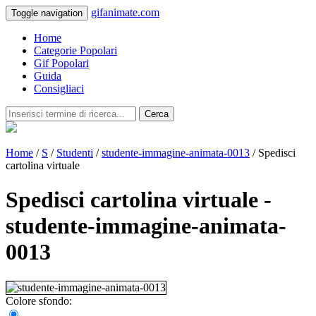
gifanimate.com
Toggle navigation
Home
Categorie Popolari
Gif Popolari
Guida
Consigliaci
Cerca
Home
/
S
/
Studenti
/
studente-immagine-animata-0013
/ Spedisci
cartolina virtuale
Spedisci cartolina virtuale -
studente-immagine-animata-
0013
Colore sfondo: