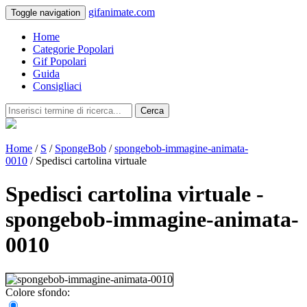
gifanimate.com
Toggle navigation
Home
Categorie Popolari
Gif Popolari
Guida
Consigliaci
Cerca
Home
/
S
/
SpongeBob
/
spongebob-immagine-animata-
0010
/ Spedisci cartolina virtuale
Spedisci cartolina virtuale -
spongebob-immagine-animata-
0010
Colore sfondo: