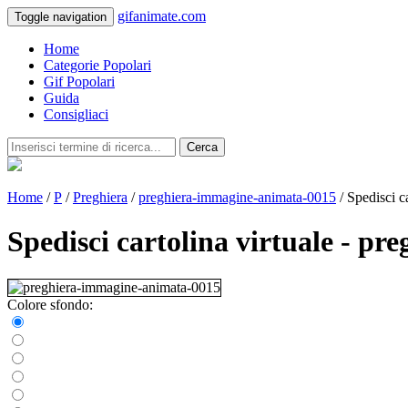
gifanimate.com
Toggle navigation
Home
Categorie Popolari
Gif Popolari
Guida
Consigliaci
Cerca
Home
/
P
/
Preghiera
/
preghiera-immagine-animata-0015
/ Spedisci ca
Spedisci cartolina virtuale - p
Colore sfondo: