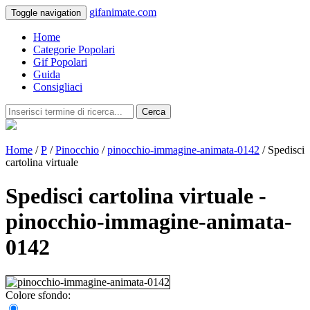
gifanimate.com
Toggle navigation
Home
Categorie Popolari
Gif Popolari
Guida
Consigliaci
Cerca
Home
/
P
/
Pinocchio
/
pinocchio-immagine-animata-0142
/ Spedisci
cartolina virtuale
Spedisci cartolina virtuale -
pinocchio-immagine-animata-
0142
Colore sfondo: