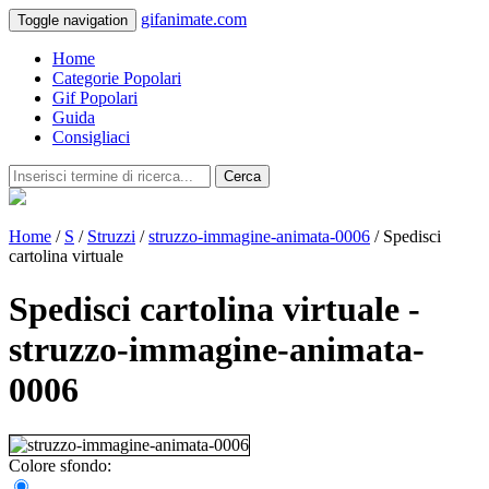
gifanimate.com
Toggle navigation
Home
Categorie Popolari
Gif Popolari
Guida
Consigliaci
Cerca
Home
/
S
/
Struzzi
/
struzzo-immagine-animata-0006
/ Spedisci
cartolina virtuale
Spedisci cartolina virtuale -
struzzo-immagine-animata-
0006
Colore sfondo: