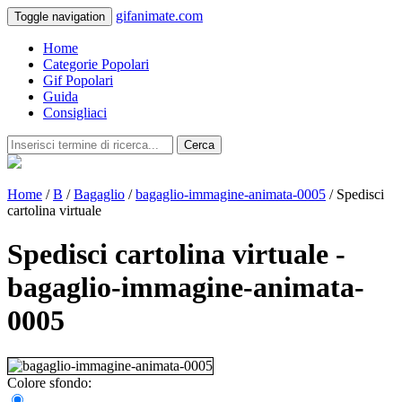
gifanimate.com
Toggle navigation
Home
Categorie Popolari
Gif Popolari
Guida
Consigliaci
Cerca
Home
/
B
/
Bagaglio
/
bagaglio-immagine-animata-0005
/ Spedisci
cartolina virtuale
Spedisci cartolina virtuale -
bagaglio-immagine-animata-
0005
Colore sfondo: