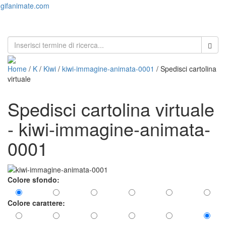
gifanimate.com
Toggl
naviga
Home
/
K
/
Kiwi
/
kiwi-immagine-animata-0001
/ Spedisci cartolina
virtuale
Spedisci cartolina virtuale
- kiwi-immagine-animata-
0001
Colore sfondo:
Colore carattere: