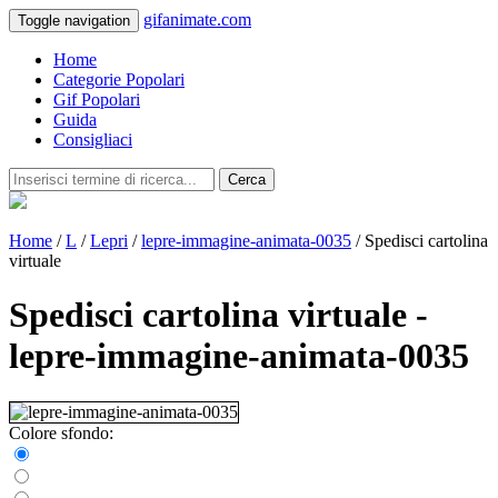
gifanimate.com
Toggle navigation
Home
Categorie Popolari
Gif Popolari
Guida
Consigliaci
Cerca
Home
/
L
/
Lepri
/
lepre-immagine-animata-0035
/ Spedisci cartolina
virtuale
Spedisci cartolina virtuale -
lepre-immagine-animata-0035
Colore sfondo: