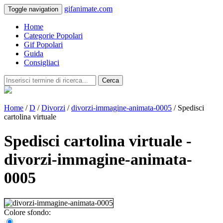
gifanimate.com
Toggle navigation
Home
Categorie Popolari
Gif Popolari
Guida
Consigliaci
Cerca
Home
/
D
/
Divorzi
/
divorzi-immagine-animata-0005
/ Spedisci
cartolina virtuale
Spedisci cartolina virtuale -
divorzi-immagine-animata-
0005
Colore sfondo: