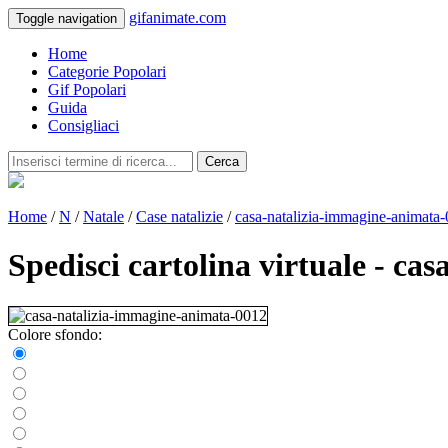
gifanimate.com
Toggle navigation
Home
Categorie Popolari
Gif Popolari
Guida
Consigliaci
Cerca
Home
/
N
/
Natale
/
Case natalizie
/
casa-natalizia-immagine-animata
Spedisci cartolina virtuale - c
Colore sfondo: