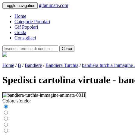
gifanimate.com
Toggle navigation
Home
Categorie Popolari
Gif Popolari
Guida
Consigliaci
Cerca
Home
/
B
/
Bandiere
/
Bandiera Turchia
/
bandiera-turchia-immagine
Spedisci cartolina virtuale - b
Colore sfondo: