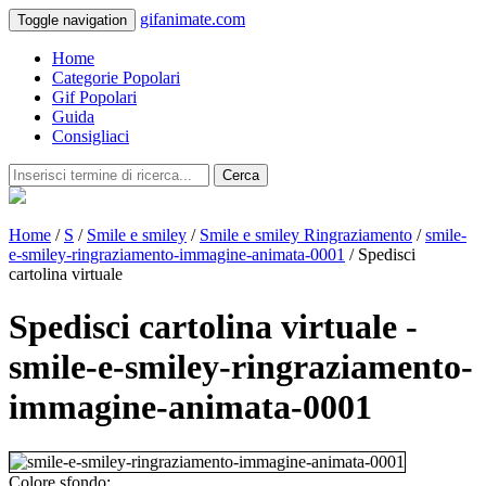
gifanimate.com
Toggle navigation
Home
Categorie Popolari
Gif Popolari
Guida
Consigliaci
Cerca
Home
/
S
/
Smile e smiley
/
Smile e smiley Ringraziamento
/
smile-
e-smiley-ringraziamento-immagine-animata-0001
/ Spedisci
cartolina virtuale
Spedisci cartolina virtuale -
smile-e-smiley-ringraziamento-
immagine-animata-0001
Colore sfondo: