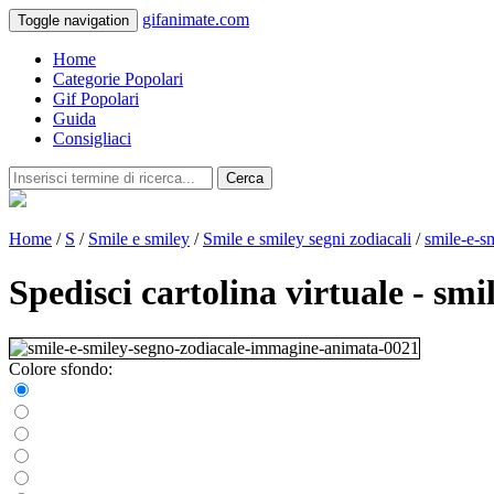
gifanimate.com
Toggle navigation
Home
Categorie Popolari
Gif Popolari
Guida
Consigliaci
Cerca
Home
/
S
/
Smile e smiley
/
Smile e smiley segni zodiacali
/
smile-e-s
Spedisci cartolina virtuale - s
Colore sfondo: