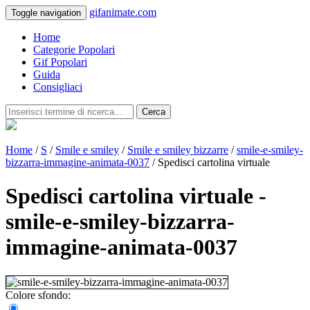
gifanimate.com
Toggle navigation
Home
Categorie Popolari
Gif Popolari
Guida
Consigliaci
Cerca
Home
/
S
/
Smile e smiley
/
Smile e smiley bizzarre
/
smile-e-smiley-
bizzarra-immagine-animata-0037
/ Spedisci cartolina virtuale
Spedisci cartolina virtuale -
smile-e-smiley-bizzarra-
immagine-animata-0037
Colore sfondo: