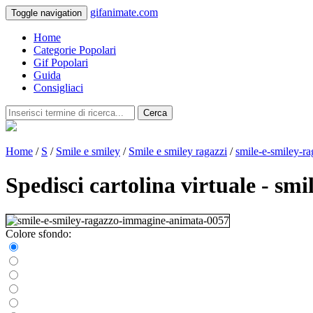
gifanimate.com
Toggle navigation
Home
Categorie Popolari
Gif Popolari
Guida
Consigliaci
Cerca
Home
/
S
/
Smile e smiley
/
Smile e smiley ragazzi
/
smile-e-smiley-r
Spedisci cartolina virtuale - s
Colore sfondo: