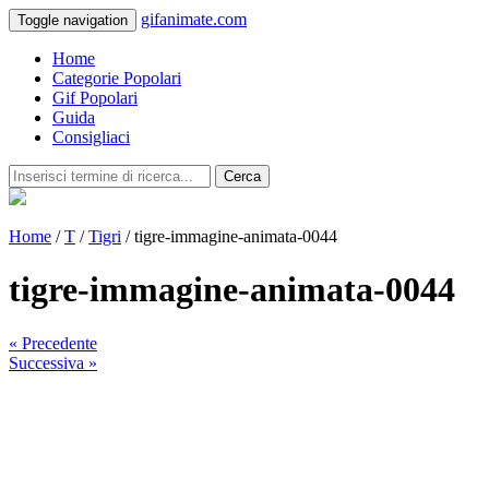
gifanimate.com
Toggle navigation
Home
Categorie Popolari
Gif Popolari
Guida
Consigliaci
Cerca
Home
/
T
/
Tigri
/ tigre-immagine-animata-0044
tigre-immagine-animata-0044
« Precedente
Successiva »