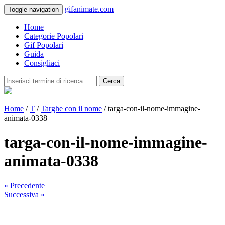
gifanimate.com
Toggle navigation
Home
Categorie Popolari
Gif Popolari
Guida
Consigliaci
Cerca
Home
/
T
/
Targhe con il nome
/ targa-con-il-nome-immagine-
animata-0338
targa-con-il-nome-immagine-
animata-0338
« Precedente
Successiva »