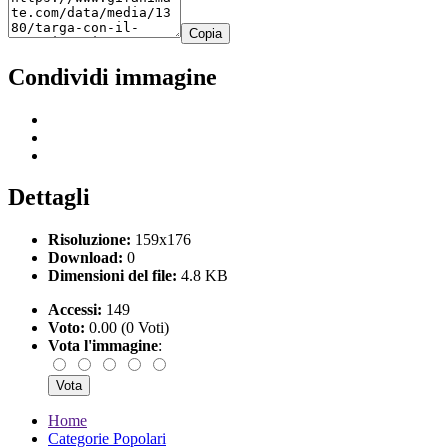
Copia
Condividi immagine
Dettagli
Risoluzione:
159x176
Download:
0
Dimensioni del file:
4.8 KB
Accessi:
149
Voto:
0.00 (0 Voti)
Vota l'immagine
:
Home
Categorie Popolari