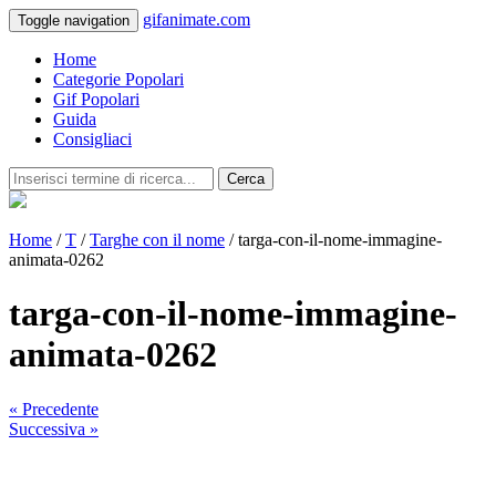
gifanimate.com
Toggle navigation
Home
Categorie Popolari
Gif Popolari
Guida
Consigliaci
Cerca
Home
/
T
/
Targhe con il nome
/ targa-con-il-nome-immagine-
animata-0262
targa-con-il-nome-immagine-
animata-0262
« Precedente
Successiva »