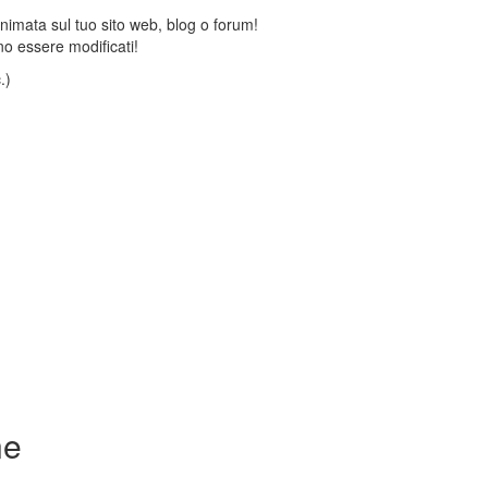
animata sul tuo sito web, blog o forum!
o essere modificati!
.)
ne