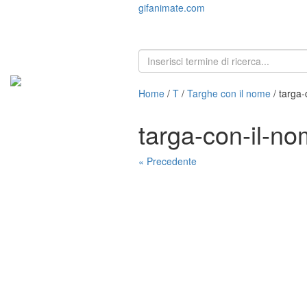
gifanimate.com
Home
/
T
/
Targhe con il nome
/ targa
targa-con-il-n
« Precedente