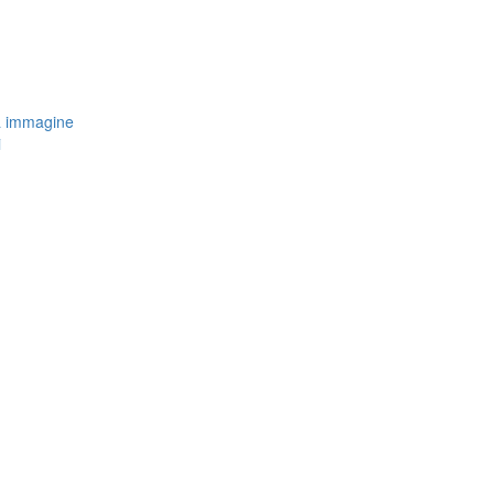
a immagine
i