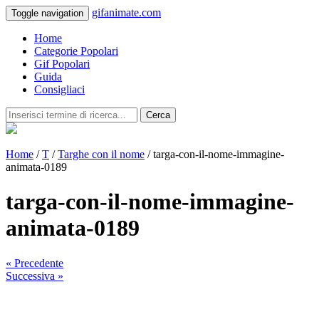
gifanimate.com
Toggle navigation
Home
Categorie Popolari
Gif Popolari
Guida
Consigliaci
Cerca
Home
/
T
/
Targhe con il nome
/ targa-con-il-nome-immagine-
animata-0189
targa-con-il-nome-immagine-
animata-0189
« Precedente
Successiva »