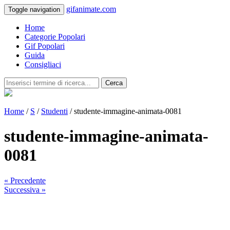
gifanimate.com
Toggle navigation
Home
Categorie Popolari
Gif Popolari
Guida
Consigliaci
Cerca
Home
/
S
/
Studenti
/ studente-immagine-animata-0081
studente-immagine-animata-
0081
« Precedente
Successiva »